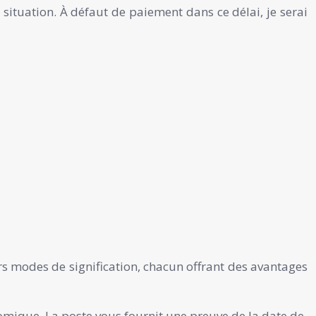
situation. À défaut de paiement dans ce délai, je serai
urs modes de signification, chacun offrant des avantages
onomique. La poste vous fournit une preuve de la date de