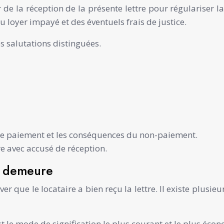
e la réception de la présente lettre pour régulariser la 
u loyer impayé et des éventuels frais de justice.
s salutations distinguées.
de paiement et les conséquences du non-paiement.
e avec accusé de réception.
en demeure
r que le locataire a bien reçu la lettre. Il existe plusie
st le mode de signification le plus courant et le plus éc